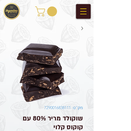
מק"ט: 7290016838111
שוקולד מריר 80% עם
קוקוס קלוי