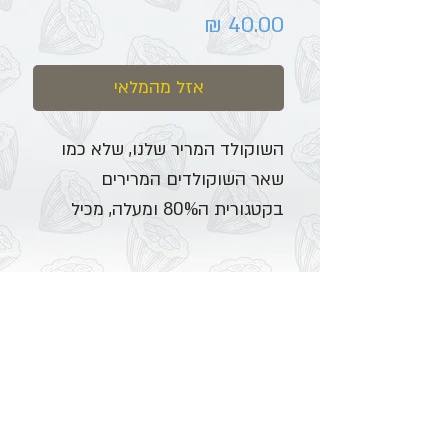
מחיר
אזל מהמלאי
השוקולד המריר שלנו, שלא כמו
שאר השוקולדים המרירים
בקטגורית ה80% ומעלה, מכיל
כ60% עיסת קקאו המעניקה עושר
ועומק לטעם המריר ולכן אהוב גם
על הילדים בשל טעמו העשיר.
התוספת של הקוקוס הקלוי מעניק
לו קראנציות וטעם מעט "חלבי"